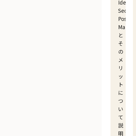
Identit
Securit
Postur
Manag
と
そ
の
メ
リ
ッ
ト
に
つ
い
て
説
明