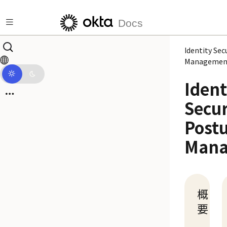
メインコンテンツにスキップ
Docs
Identity Sec
Managemen
Ident
Secur
Post
Mana
概
要