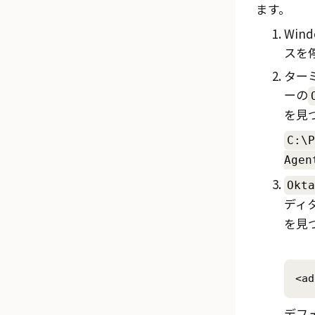
ます。
Win
スを
ター
ーの
を見
C:\P
Agen
Okta
ディ
を見
<ad
デフ