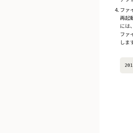
ファ
再起
には
ファ
しま
201