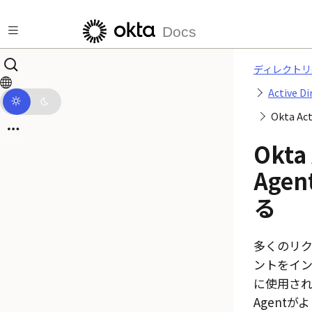
メインコンテンツにスキップ
Docs
ディレクトリ
Active 
Okta A
Okta
Age
る
多くのリク
ントをイ
に使用さ
Agent
がよ