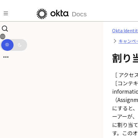
メインコンテンツにスキップ
Docs
Okta Identi
キャンペ
割り
アクセ
コンテキス
informat
（Assignm
にすると
ーアーが、
に割り当
す。この