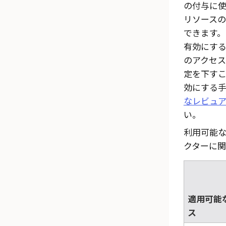
の付与に
リソース
できます
有効にする
のアクセ
定を下す
効にする
なレビュア
い。
利用可能な
クターに関
適用可能
ス