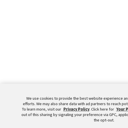
We use cookies to provide the best website experience an
efforts. We may also share data with ad partners to reach po
To learn more, visit our
Privacy Policy
. Click here for
Your P
out of this sharing by signaling your preference via GPC, appli
the opt-out.