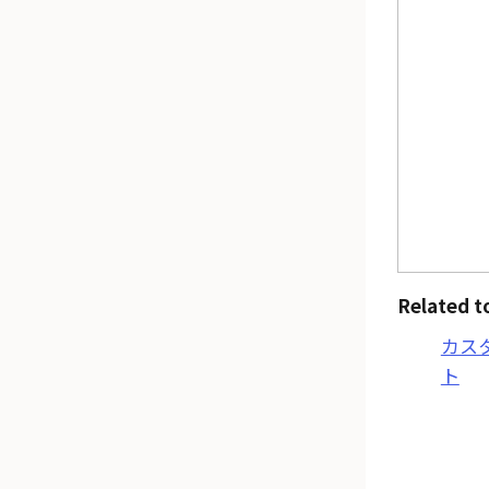
Related t
カス
ト