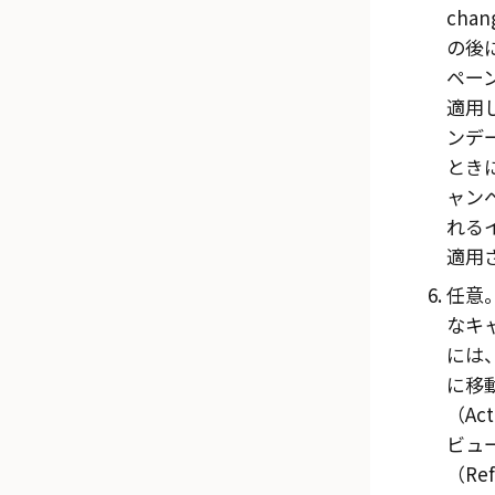
chan
の後
ペー
適用
ンデ
とき
ャン
れる
適用
任意
なキ
には
に移
（Act
ビュ
（Ref