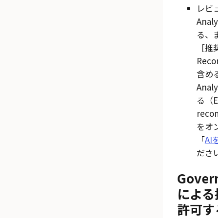
レビュ
Ana
る、
推
Reco
含め
Analy
る（E
reco
をオ
「
A
ださ
Gover
による
許可す