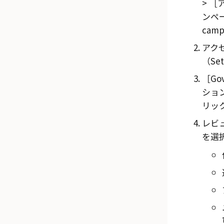
ンペーン
camp
アク
（Set
Gov
ショ
リッ
レビ
を選