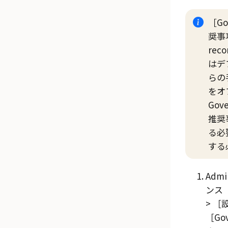
Go
奨事
rec
はデ
らの
をオ
Gove
推奨
る必
する
Admi
ンス（I
設
Gov