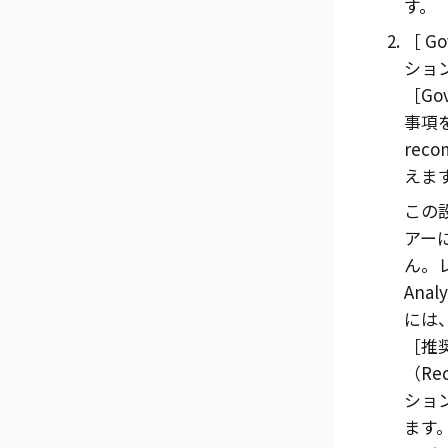
す。
Go
ショ
Gov
事項を
reco
えま
この
アー
ん。
Analy
には
推
（Re
ショ
ます