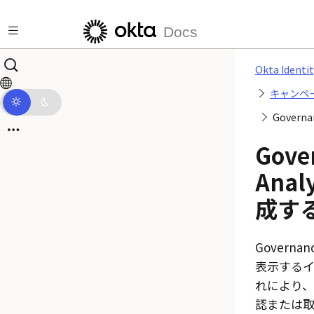
メインコンテンツにスキップ
Docs
Okta Identi
キャンペ
Govern
Gove
Ana
成す
Governanc
表示する
れにより
認または