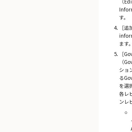
（Edi
Info
す。
追加
info
ます
Go
（Gov
ショ
るGov
を選
各レ
ンレ