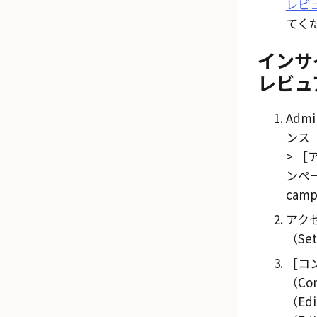
レビ
てく
インサ
レビュ
Admi
ンス（I
ンペーン
camp
アク
（Set
コ
（Con
（Ed