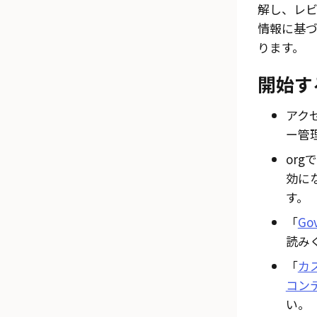
解し、レビ
情報に基
ります。
開始す
アク
ー管
orgで
効に
す。
「
Gov
読み
「
カ
コン
い。