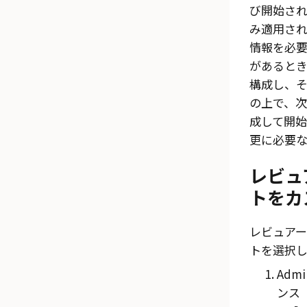
び開始さ
み適用され
情報を必
があると
構成し、
の上で、
成して開始
更に必要
レビュ
トをカ
レビュア
トを選択し
Admi
ンス（I