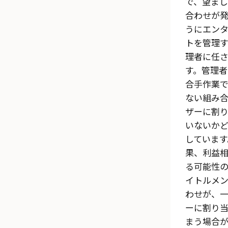
で、望ま
合わせが
うにエン
トを管理
理者に任
す。管理者
合手作業
ない組み
ザーに割
いないか
しています
果、利益
る可能性
イトルメ
わせが、
ーに割り
まう場合が