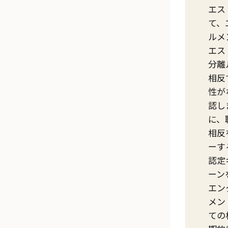
エス
て、
ルメ
エス
分離
相反
性が
認し
に、
相反
ーす
認定
ーン
エン
メン
ての