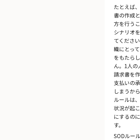
たとえば
書の作成
方を行う
シナリオ
てくださ
織にとって
をもたら
ん。1人の
請求書を
支払いの
しまうから
ルールは
状況が起
にするの
す。
SODルー