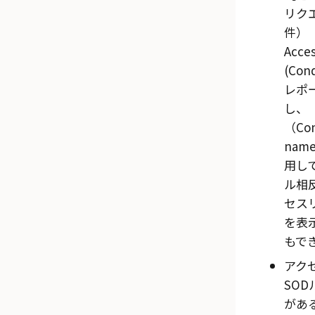
リク
件）（
Acce
(Con
レポ
し、
（Con
nam
用し
ル相
セス
を表
もで
アク
SO
があ