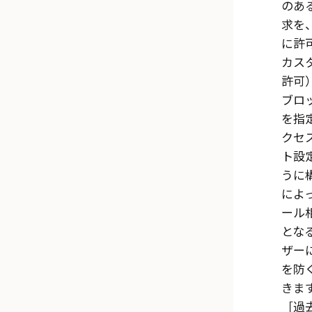
のあ
求を
に許
カス
許可
ブロ
を指
クセ
ト設
うに
によ
ール
とな
ザー
を防
きま
過