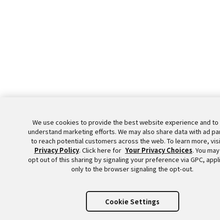
We use cookies to provide the best website experience and to
understand marketing efforts. We may also share data with ad pa
to reach potential customers across the web. To learn more, visi
Privacy Policy
. Click here for
Your Privacy Choices
. You may
opt out of this sharing by signaling your preference via GPC, appl
only to the browser signaling the opt-out.
Cookie Settings