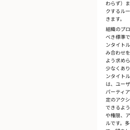
わらず）
クするル
きます。
組織のプ
べき標準
ンタイト
み合わせ
よう求め
少なくあ
ンタイト
は、ユー
パーティ
定のアク
できるよ
や権限、
ルです。多