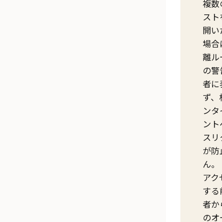
複数
スト
開い
場合
離ル
の警
者に
ず、
ンタ
ント
スリ
が防
ん。
アク
する
者か
のオ