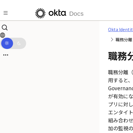
メインコンテンツにスキップ
Docs
Okta Identi
職務分離
職務
職務分離（
用すると、
Governanc
が有効に
プリに対し
エンタイ
組み合わ
加の監視