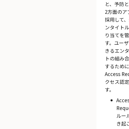
と、予防
2方面のア
採用して、
ンタイト
り当てを
す。ユーザ
きるエン
トの組み
するため
Access Re
クセス認
す。
Acce
Requ
ルー
き起