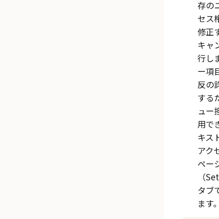
存の
セス
修正
キャ
行し
ー項
反の
する
ュー
用で
キス
アク
ペー
（Set
タブ
ます