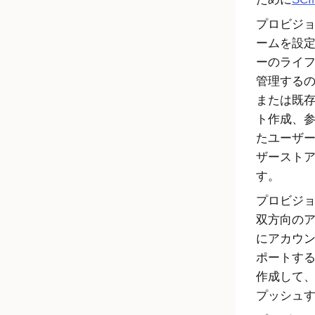
プロビジ
ームを設
ーのライ
管理する
または既
ト作成、
たユーザ
ザースト
す。
プロビジ
双方向の
にアカウ
ポートす
作成して
プッシュ