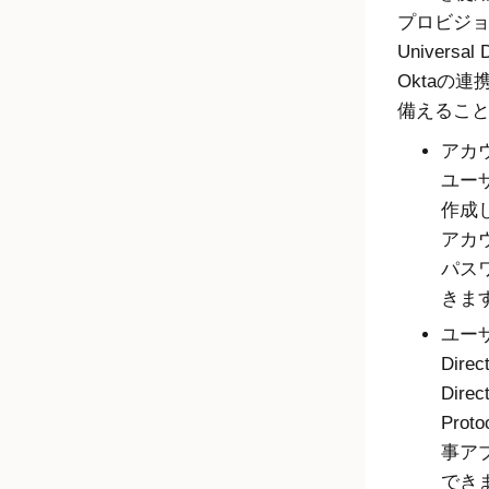
プロビジ
Universal D
Okta
の連
備えるこ
アカ
ユー
作成
アカ
パス
きま
ユーザ
Dire
Direc
Pro
事ア
でき