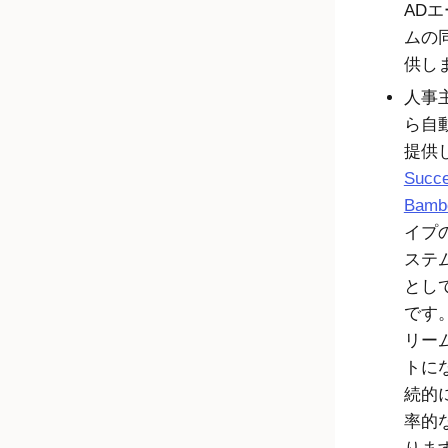
AD
ムの
供し
人事
ら自
提供
Succe
Bamb
イプ
ステ
とし
です。A
リー
トに
続的
率的