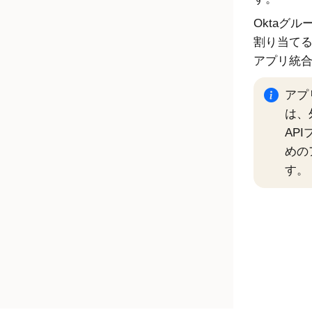
Oktaグ
割り当て
アプリ統
アプ
は、
AP
めの
す。