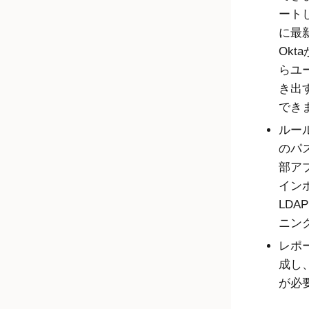
ート
に最
Okta
らユ
き出
でき
ルー
のパ
部ア
イン
LD
ニン
レポ
成し
が必