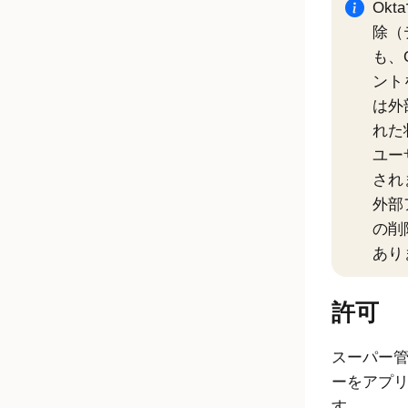
Okta
除（
も、
ント
は外
れた
ユー
され
外部
の削
あり
許可
スーパー
ーをアプ
す。