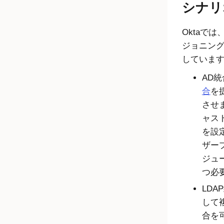
シナリ
Okta
では
ジョニン
していま
AD
合
を
させ
ャス
を設
ザー
ジュ
つ必
LD
して
合を