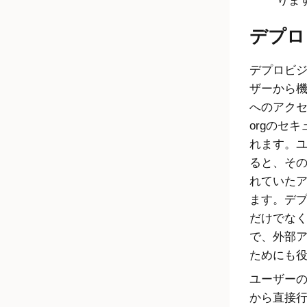
りま
デプロ
デプロビ
ザーから
へのアク
orgのセ
れます。
ると、そ
れていた
ます。デ
だけでな
で、外部
ためにも
ユーザー
から直接行