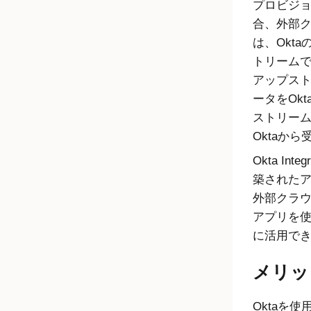
プロビジ
合、外部
は、
Okta
トリーム
アップス
ータを
Okt
ストリー
Okta
から
Okta Integ
築された
外部クラ
アプリを
に活用で
メリッ
Okta
を使