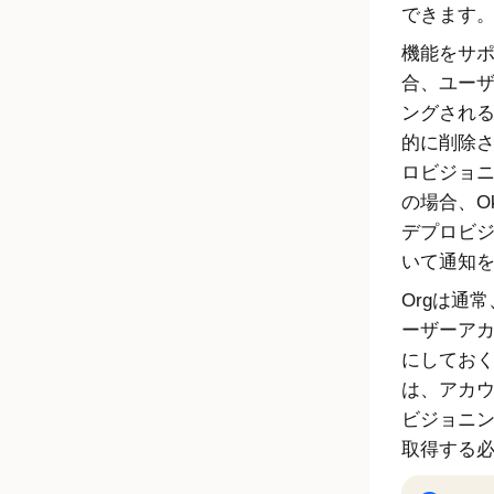
できます
機能をサ
合、ユー
ングされ
的に削除
ロビジョ
の場合、
O
デプロビ
いて通知
Orgは通
ーザーア
にしてお
は、アカ
ビジョニ
取得する