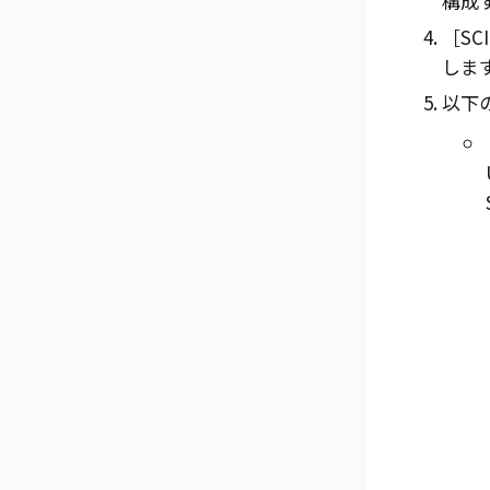
構成
SC
しま
以下