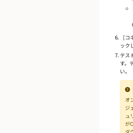
コネ
ック
テス
す。
い。
オ
ジ
ュ
が
ダ