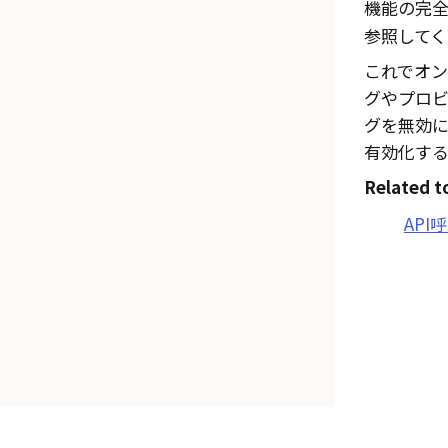
機能の完全
参照してく
これでオン
グやプロ
グを無効
有効化す
Related t
AP