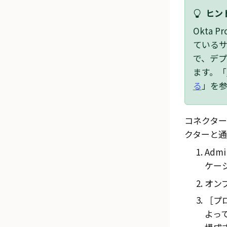
ヒント
Okta
Pr
ている
で、デ
ます。「
る
」を
コネクター
クターと
Admi
ケーシ
オン
プロ
よっ