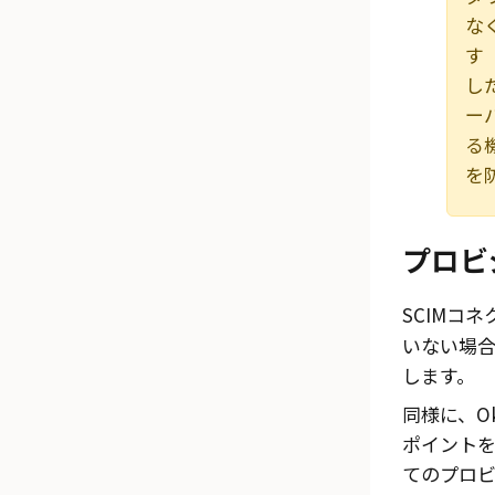
な
す（
し
ー
る
を
プロビ
SCIMコ
いない場
します。
同様に、Okt
ポイントを
てのプロ