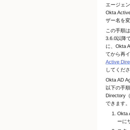
エージェ
Okta Acti
ザー名を
この手順
3.6.0
に、
Okta 
てから再
Active D
してくだ
Okta AD A
以下の手
Director
できます
Okta 
ーに