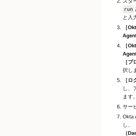
スター
run
と入
Ok
Agen
Ok
Agen
プロ
択し
ログ
し、
ます
サー
Okta
し、
（Das