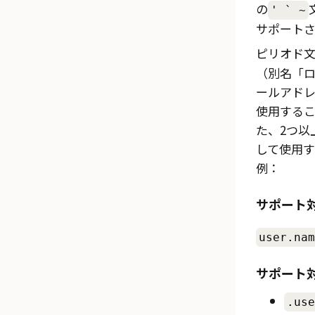
の
' ` ~
サポート
ピリオド
（別名「
ールアド
使用する
た、2つ以
して使用
例：
サポート
user.nam
サポート
.use