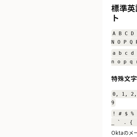
標準英
ト
A B C D 
N O P Q 
a b c d 
n o p q 
特殊文字
0, 1, 2,
9
! # $ % 
_ ` . { 
Okta
のメ