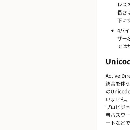
レス
長さ
下に
4バイ
ザー
では
Unic
Active D
統合を伴
のUnic
いません
プロビジ
者パスワ
ートなどで