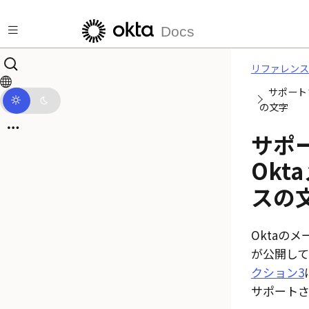
メインコンテンツにスキップ
Docs
リファレンス
サポート
の文字
サポ
Okta
スの
Okta
のメ
が公開してい
クション3
サポートさ