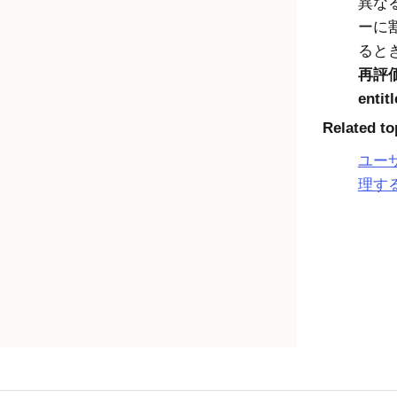
異な
ーに
ると
再評価
enti
Related to
ユー
理す