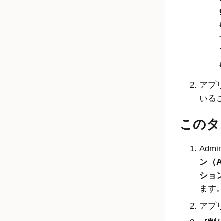
アプ
いる
このタ
Admin
ン（Ap
ション（
ます
アプ