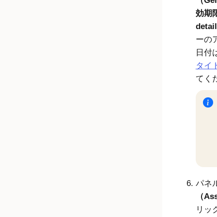
（Gen
効期限（
detai
ーの
日付
タイ
てく
パネ
（Ass
リッ