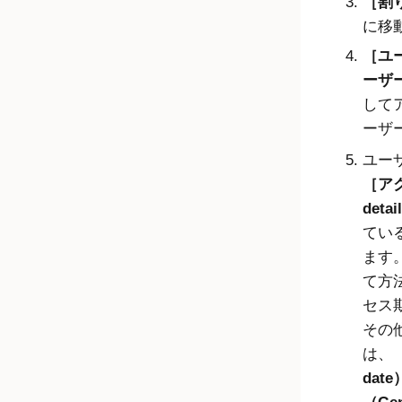
割り
に移
ユー
ーザー
して
ーザ
ユー
アク
detai
てい
ます
て方
セス
その
は、
date