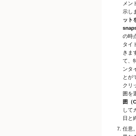
メン
示し
ットを
snap
の時
タイ
きま
て、
ンタ
とが
クリ
囲を
囲（Cu
して
日と
任意