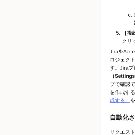
接続
クリ
Jiraを
Acce
ロジェク
す。Jir
（Setting
ブで確認で
を作成す
成する」
自動化
リクエスト