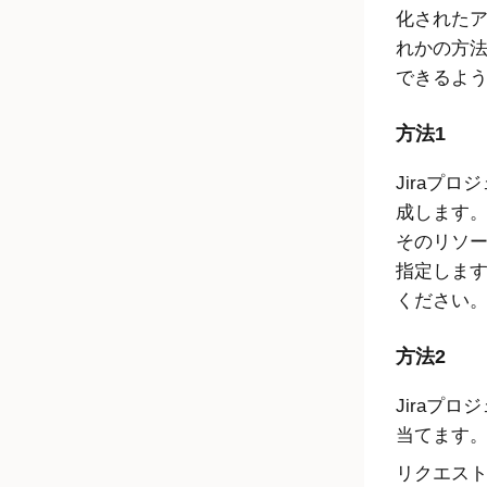
化された
れかの方
できるよ
方法1
Jiraプ
成します
そのリソ
指定しま
ください
方法2
Jiraプ
当てます
リクエスト