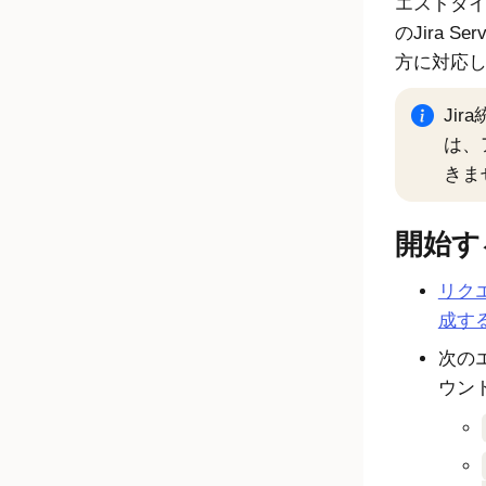
エストタ
のJira Ser
方に対応
Jira
は、
きま
開始す
リクエ
成す
次の
ウン