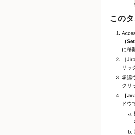
このタ
Acc
（Set
に移
［Ji
リッ
承認
クリ
Ji
ドウ