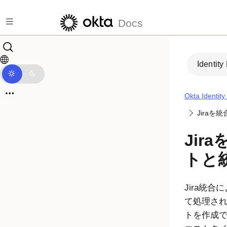
メインコンテンツにスキップ
Docs
Identity
Okta Identit
Jiraを
Jir
トと
Jira統合
て処理され
トを作成