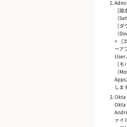
Admi
設
（Set
ダ
（Do
ーアプ
User
モ
（Mob
App
しま
Okta 
Okta
Andr
ァイ