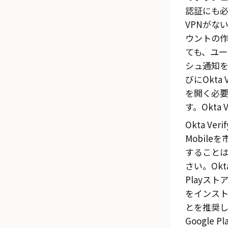
認証にも必
VPNがな
ウントの
ても、ユー
シュ通知
びにOkta 
を開く必
す。
Okta V
Okta Verif
Mobile
を
すること
さい。
Okt
Playスト
をインス
とを推奨し
Google 