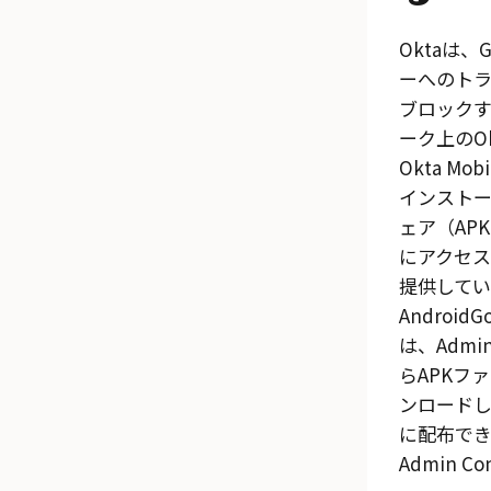
Okta
は、G
ーへのト
ブロック
ーク上の
O
Okta Mobi
インスト
ェア（AP
にアクセ
提供してい
Android
Go
は、Admin
らAPKフ
ンロード
に配布でき
Admin Co