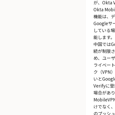
が、
Okta V
Okta Mobi
機能は、
Google
サ
している
能します。
中国ではGo
続が制限
め、ユー
ライベー
ク（VPN
いと
Googl
Verify
に登
場合があり
Mobile
V
けでなく
のプッシ