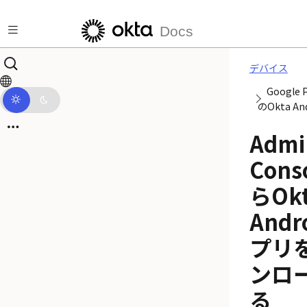
メインコンテンツにスキップ
Docs
デバイス
Google
のOkta A
Admi
Cons
らOk
Andr
プリ
ンロ
る