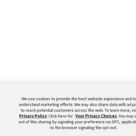
We use cookies to provide the best website experience and t
understand marketing efforts. We may also share data with ad p
to reach potential customers across the web. To learn more, vis
Privacy Policy
. Click here for
Your Privacy Choices
. You may 
out of this sharing by signaling your preference via GPC, applica
to the browser signaling the opt-out.