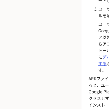
ード
ユー
ルを
ユー
Goog
ア
以
らア
トー
に
デ
する
す。
APKファ
ると、ユ
Google P
クセスせ
インスト