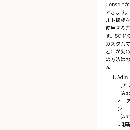
Console
か
できます。
ルト構成
使用する
す。SCI
カスタム
ど）が失
の方法は
ん。
Admi
ア
（App
ン
（App
に移