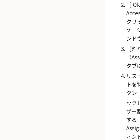
Ok
Acce
クリ
ケー
ンド
割
（Ass
タブ
リス
トを
タン
ック
ザー
する（E
Assi
ィン