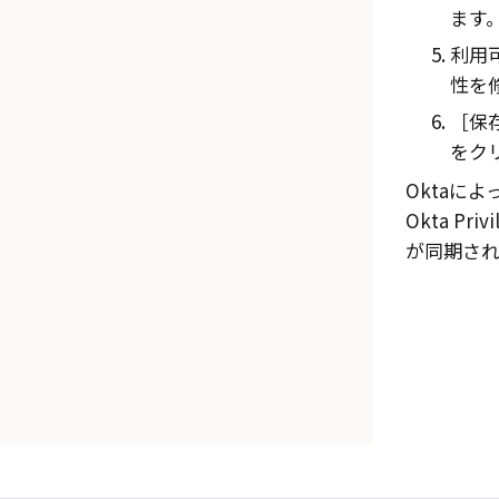
ます
利用
性を
保存
をク
Okta
によ
Okta Privi
が同期され