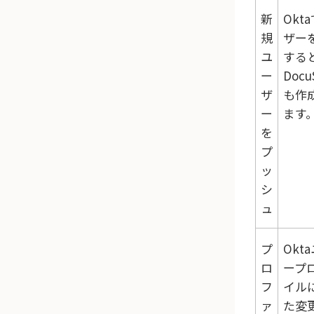
新
Okta
規
ザー
ユ
する
ー
Docu
ザ
も作
ー
ます
を
プ
ッ
シ
ュ
プ
Okta
ロ
ープ
フ
イル
ァ
た変