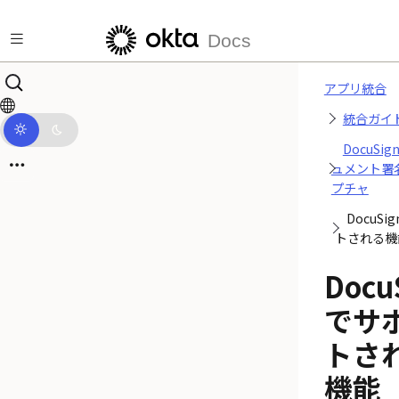
メインコンテンツにスキップ
Docs
アプリ統合
統合ガイ
DocuSi
ュメント署
プチャ
DocuS
トされる機
Docu
でサ
トさ
機能