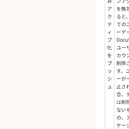
非
ンア
ア
を無
ク
ると
テ
ての
ィ
ーデ
ブ
Docu
化
ユー
を
カウ
プ
削除
ッ
す。
シ
ーが
ュ
止さ
合、
は削
ない
の、
ケー