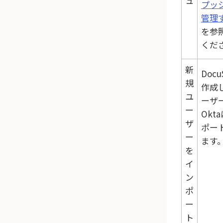
ュ
プッ
管理
を参
くだ
新
Docu
規
作成
ユ
ーザ
ー
Okta
ザ
ポー
ー
ます
を
イ
ン
ポ
ー
ト