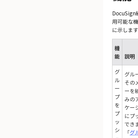
DocuSi
用可能な
に示します
機
能
説明
グ
グル
ル
その
ー
ーを
プ
みの
を
ケー
プ
にプ
ッ
でき
シ
「
グ