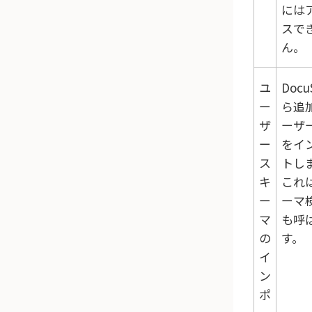
には
スで
ん。
ユ
Docu
ー
ら追
ザ
ーザ
ー
をイ
ス
トし
キ
これ
ー
ーマ
マ
も呼
の
す。
イ
ン
ポ