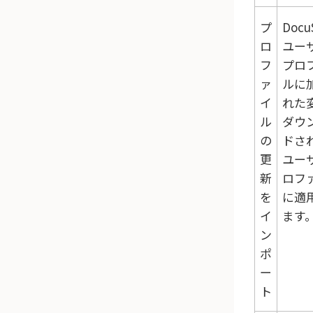
プ
Docu
ロ
ユー
フ
プロ
ァ
ルに
イ
れた
ル
ダウ
の
ドさ
更
ユー
新
ロフ
を
に適
イ
ます
ン
ポ
ー
ト