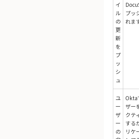
イ
Docu
ル
プッ
の
れま
更
新
を
プ
ッ
シ
ュ
ユ
Okta
ー
ザー
ザ
クテ
ー
する
の
リケ