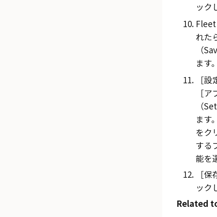
ック
Fle
れた
（Sa
ます
設定
アプ
（Set
ます
をク
する
能を
保存
ック
Related t