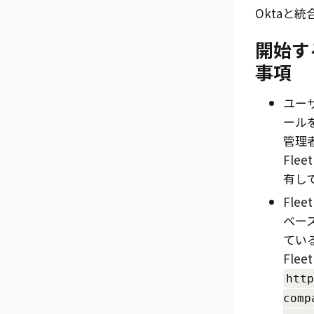
Okta
と統
開始す
事項
ユー
ール
管理
Fle
有し
Fle
ベー
てい
Fle
http
comp