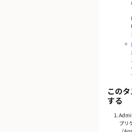
このタ
する
Admi
プリ
（App