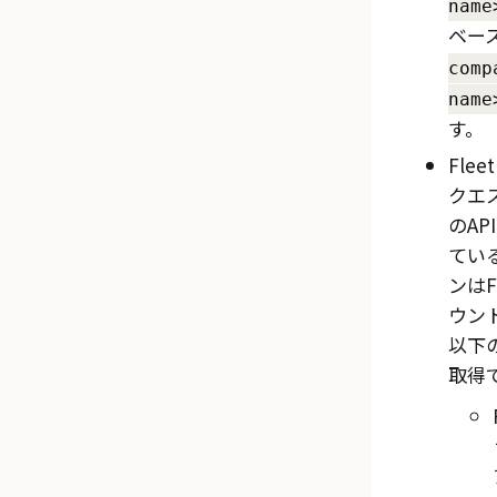
name
ベース
comp
name
す。
Fle
クエ
のA
てい
ンはF
ウン
以下
取得