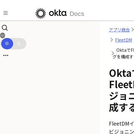
メインコンテンツにスキップ
Docs
アプリ統合
FleetDM
Oktaで
グを構成す
Okt
Fle
ジョ
成す
FleetD
ビジョニ