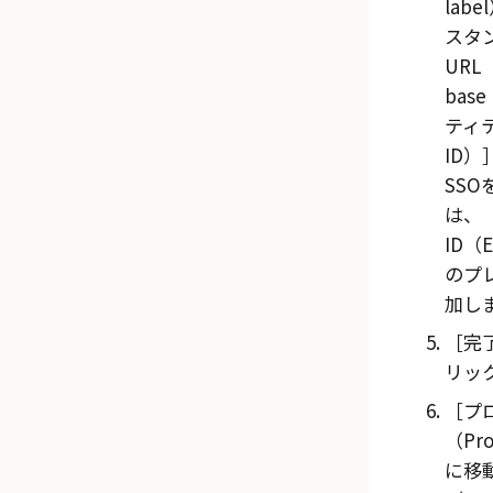
labe
スタ
URL（
base
ティテ
ID）
SS
は、
ID（E
のプ
加し
完
リッ
プ
（Pro
に移