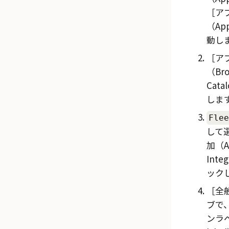
ア
（App
動し
ア
（Bro
Cata
しま
Flee
して
加（A
Inte
ック
全般
ブで
ンラベ