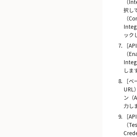
（Int
択し
（Con
Inte
ック
A
（Ena
Inte
しま
ベー
URL
ン（AP
力し
A
（Tes
Cred