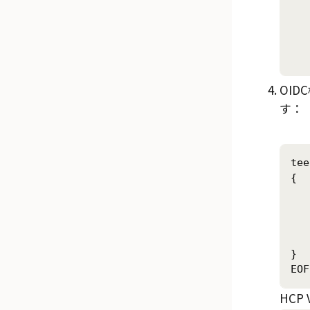
	--header "X-Vault-
	--req
	--data @vault-
OI
す：
tee
{

	"oidc_discovery_u
	"oidc_client_
	"oidc_client_sec
	"default_role":
}

HCP 