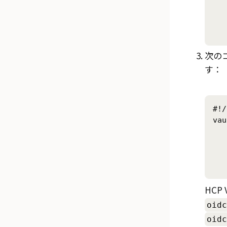
	allowed_redirect_uris="
	user_c
次の
す：
#!/
vau
	oidc_discovery_u
	oidc_client_
	oidc_client_secr
HCP 
oidc
oidc