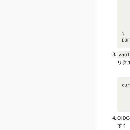
	"$VAULT_ADDR/ui/v
	"http://localh
	
	"user_c
	"token_poli
}

vaul
リク
cur
	--req
	--data @vault-
OI
す：