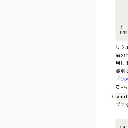
		"http
	
	"user_c
	"token_poli
}

EOF
リク
前の
用し
識別
「
Op
さい
vaul
プす
cur