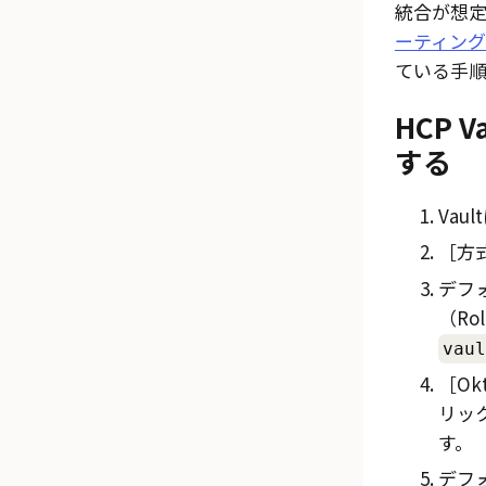
統合が想
ーティング（T
ている手
HCP 
する
Vau
方式
デフ
（Ro
vaul
Ok
リッ
す。
デフ