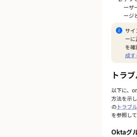
ーザ
ージ
サイ
ーに
を確
成す
トラブ
以下に、o
方法を示し
の
トラブルシ
を参照して
Oktaグ