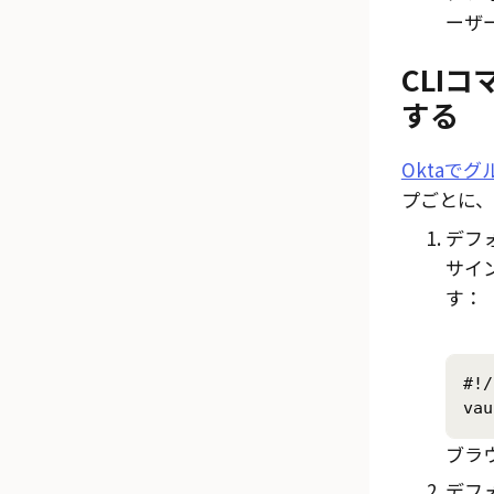
ーザ
CLI
する
Oktaで
プごとに、
デフォ
サイ
す：
#!/
vau
ブラ
デフ