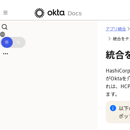
メインコンテンツにスキップ
Docs
アプリ統合
統合をテ
統合
HashiC
がOkta
れは、HCP
ます。
以下
ポッ