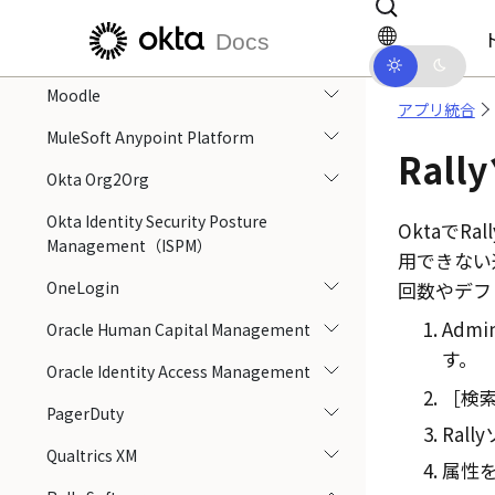
SharePoint）
メインコンテンツにスキップ
ドキュメントナビゲーションにス
Docs
Mimecast Personal Portal V3
Moodle
アプリ統合
MuleSoft Anypoint Platform
Ral
Okta Org2Org
Okta Identity Security Posture
Okta
でRa
Management（ISPM）
用できない
OneLogin
回数やデフ
Admin
Oracle Human Capital Management
す。
Oracle Identity Access Management
［検索
PagerDuty
Ral
Qualtrics XM
属性を