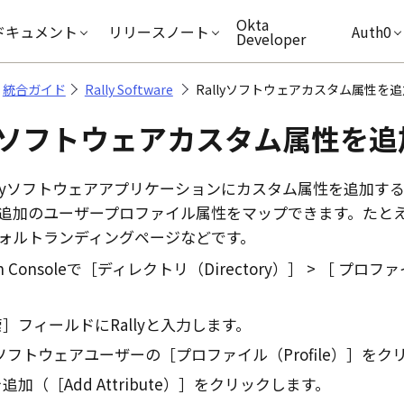
キップ
Okta
ドキュメント
リリースノート
Auth0
Developer
統合ガイド
Rally Software
Rallyソフトウェアカスタム属性を
lyソフトウェアカスタム属性を
llyソフトウェアアプリケーションにカスタム属性を追加す
追加のユーザープロファイル属性をマップできます。たと
ォルトランディングページなどです。
 Console
で
ディレクトリ（Directory）
プロファ
］フィールドにRallyと入力します。
lyソフトウェアユーザーの
プロファイル（Profile）
をク
追加（［Add Attribute）］をクリックします。