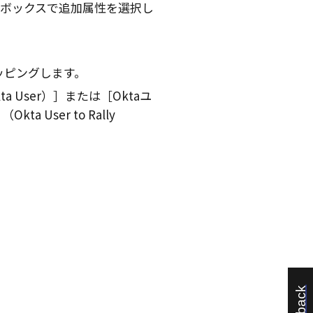
ボックスで追加属性を選択し
ッピングします。
a User）
または
Oktaユ
kta User to Rally
。