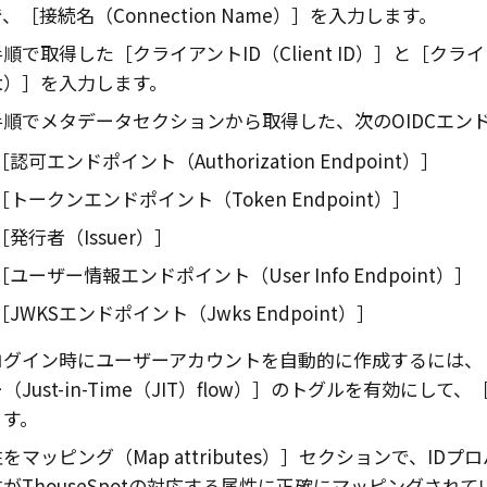
で、
接続名（Connection Name）
を入力します。
手順で取得した
クライアントID（Client ID）
と
クライ
et）
を入力します。
手順でメタデータセクションから取得した、次のOIDCエン
認可エンドポイント（Authorization Endpoint）
トークンエンドポイント（Token Endpoint）
発行者（Issuer）
ユーザー情報エンドポイント（User Info Endpoint）
JWKSエンドポイント（Jwks Endpoint）
ログイン時にユーザーアカウントを自動的に作成するには、
Just-in-Time（JIT）flow）
のトグルを有効にして、
ます。
をマッピング（Map attributes）
セクションで、IDプロ
がThouseSpotの対応する属性に正確にマッピングされ