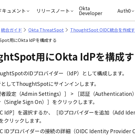
キップ
Okta
ドキュメント
リリースノート
Auth0
Developer
統合ガイド
Okta ThreatSpot
ThoughtSpot OIDC統合を作成
tSpot用にOkta IdPを構成する
ghtSpot用に
Okta
IdPを構成
oughtSpotのIDプロバイダー（IdP）として構成します。
としてThoughtSpotにサインインします。
者設定（Admin Settings）
認証（Authentication
Single Sign On）
をクリックします。
C IdP
を選択するか、
IDプロバイダーを追加（Add Identi
をクリックします。
C IDプロバイダーの接続の詳細（OIDC Identity Provider Con