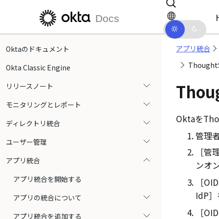
メインコンテンツにスキップ
ドキュメントナビゲーションにス
Docs
アプリ統合
Oktaのドキュメント
Though
Okta Classic Engine
Thou
リリースノート
モニタリングとレポート
Okta
をTh
ディレクトリ統合
管理者
ユーザー管理
管理
アプリ統合
ンオン（
アプリ統合を開始する
OID
IdP
アプリの統合について
OID
アプリ統合を追加する