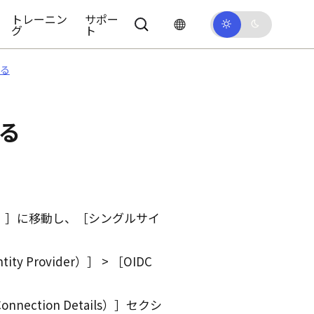
トレーニン
サポー
グ
ト
する
する
）
に移動し、
シングルサイ
ty Provider）
OIDC
nection Details）
セクシ