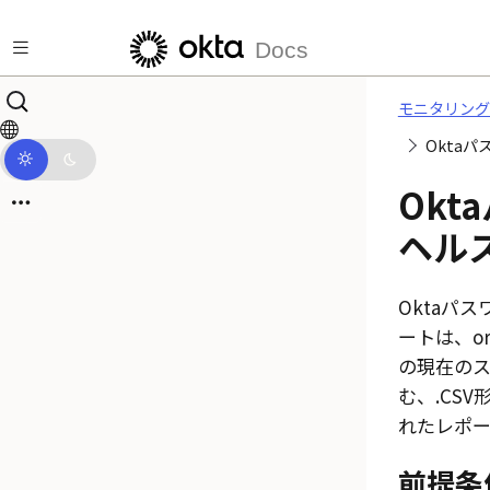
メインコンテンツにスキップ
Docs
モニタリング
Okta
Okta
ヘル
Okta
パス
ートは、or
の現在の
む、.CS
れたレポー
前提条