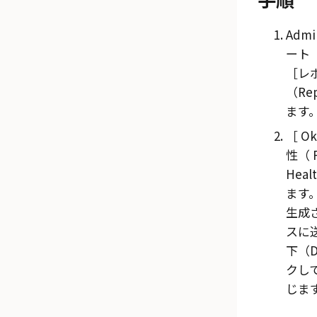
Admi
ート（
レ
（Rep
ます
Ok
性（ P
Heal
ます
生成
スに
下（D
クし
じま