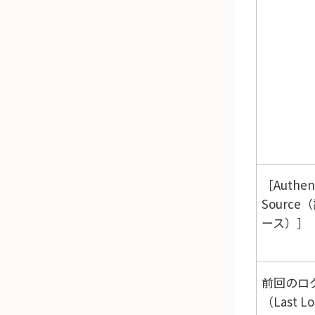
［Authent
Source
ース）］
前回のロ
（Last L