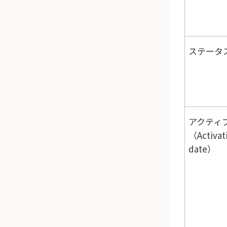
ステータ
アクティ
（Activat
date）