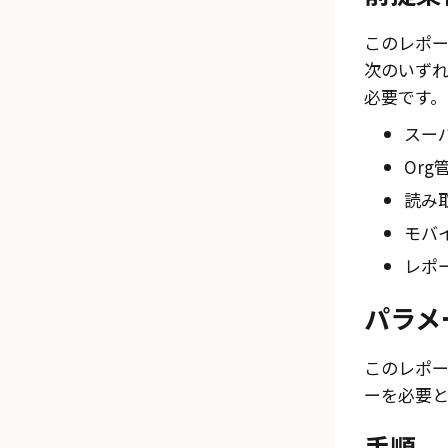
このレポ
次のいず
必要です。
スー
Org
読み
モバ
レポ
パラメ
このレポ
ーを必要
手順