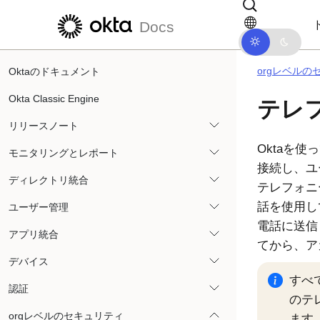
メインコンテンツにスキップ
ドキュメントナビゲーションにス
Docs
orgレベルの
Oktaのドキュメント
Okta Classic Engine
テレ
リリースノート
Okta
を使っ
モニタリングとレポート
接続し、ユ
ディレクトリ統合
テレフォニ
話を使用し
ユーザー管理
電話に送信
アプリ統合
てから、ア
デバイス
すべ
認証
のテ
orgレベルのセキュリティ
ます