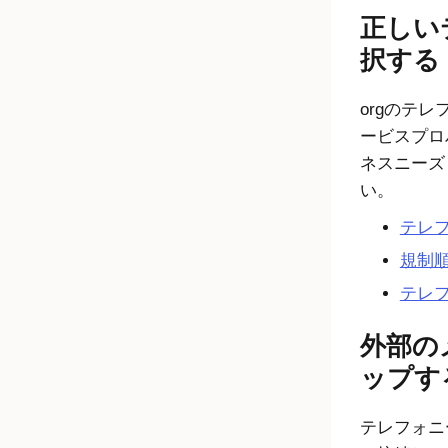
正しい
択する
orgのテ
ービスプロ
ネスニーズ
い。
テレ
規制
テレ
外部の
ップす
テレフォニ