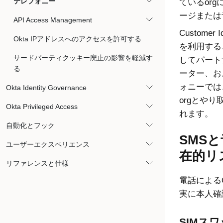
テレフォニー
ているor
ージまたは
API Access Management
Customer Id
Okta IPアドレスへのアクセスを許可する
を利用する
サードパーティクッキー廃止の影響を軽減す
してパート
る
ーター、お
ォニーでは
Okta Identity Governance
orgとや
Okta Privileged Access
れます。
自動化とフック
SMS
ユーザーエクスペリエンス
在的リ
リファレンスと仕様
電話による
実に本人確
SIMス