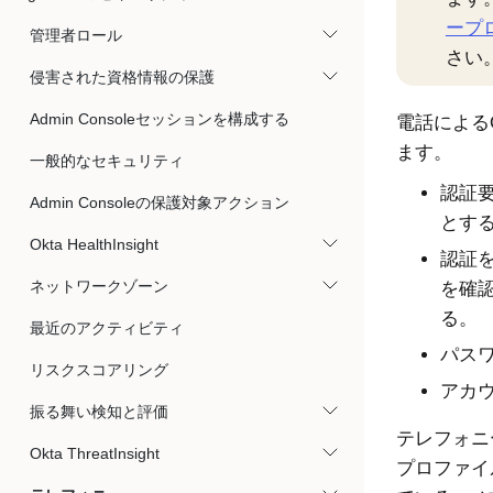
ープ
管理者ロール
さい
侵害された資格情報の保護
Admin Consoleセッションを構成する
電話による
ます。
一般的なセキュリティ
認証
Admin Consoleの保護対象アクション
とす
Okta HealthInsight
認証
ネットワークゾーン
を確
る。
最近のアクティビティ
パス
リスクスコアリング
アカ
振る舞い検知と評価
テレフォニ
Okta ThreatInsight
プロファイ