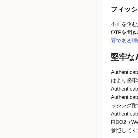
フィッシ
不正を企む
OTPを聞
要である理
堅牢なA
Authen
はより堅牢な
Authen
Authen
ッシング耐性
Authen
FIDO2（We
参照してく