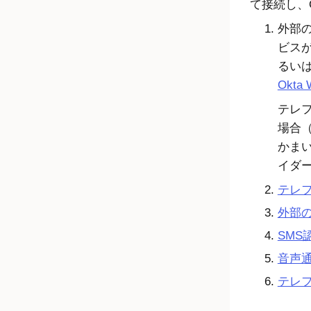
て接続し、
外部
ビス
るい
Okta 
テレ
場合（
かま
イダ
テレ
外部
SMS
音声通
テレ