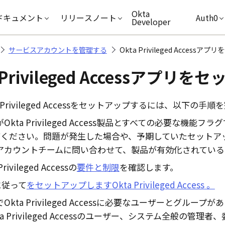
キップ
Okta
ドキュメント
リリースノート
Auth0
Developer
サービスアカウントを管理する
Okta Privileged Access
Privileged Access
アプリをセ
Privileged Access
をセットアップするには、以下の手順を
が
Okta Privileged Access
製品とすべての必要な機能フラグ
てください。問題が発生した場合や、予期していたセットア
アカウントチームに問い合わせて、製品が有効化されている
Privileged Access
の
要件と制限
を確認します。
に従って
をセットアップします
Okta Privileged Access
。
で
Okta Privileged Access
に必要なユーザーとグループがあ
a Privileged Access
のユーザー、システム全般の管理者、