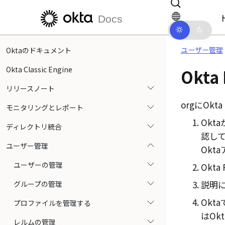
メインコンテンツにスキップ
ドキュメントナビゲーションにス
Docs
ユーザー管理
Oktaのドキュメント
Okta Classic Engine
Okta 
リリースノート
orgに
Okta 
モニタリングとレポート
Okta
ディレクトリ統合
認し
ユーザー管理
Okta
ユーザーの管理
Okta 
説明
グループの管理
Okta
プロファイルを管理する
は
Okt
レルムの管理