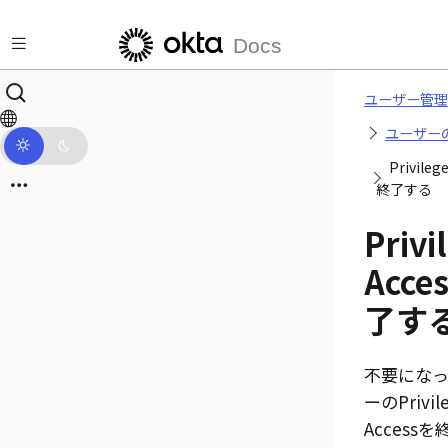
メインコンテンツにスキップ
Docs
ユーザー管理
ユーザー
Privileg
終了する
Privi
Acce
了す
不要にな
ーのPrivil
Access