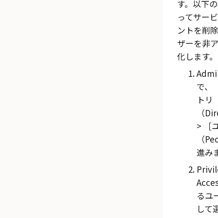
す。以下の
ってサー
ントを削
ザーを非ア
化します。
Admi
で、
トリ
（Dir
（Pe
進み
Privi
Acc
るユ
して