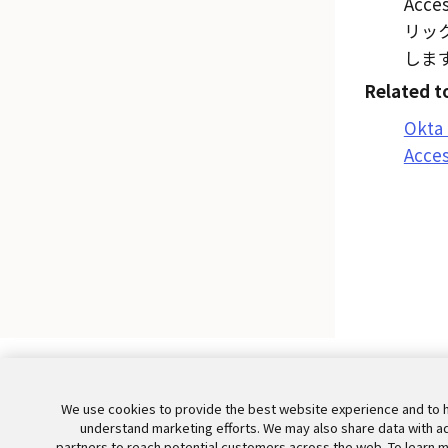
Acce
リッ
しま
Related t
Okta 
Acce
We use cookies to provide the best website experience and to 
©
2026
Okta, Inc. All Rights Reserved. それぞれの商標は、そ
understand marketing efforts. We may also share data with a
れぞれの商標所有者に帰属します。
partners to reach potential customers across the web. To learn 