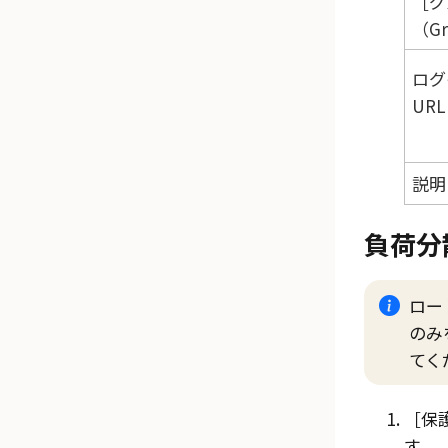
グ
（Gr
ログ
URL
説明
負荷分
ロード
のみ
てく
保護
す。