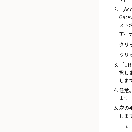
Ac
Gate
スト
す。
クリ
クリ
UR
択し
しま
任意
ます
次の
しま