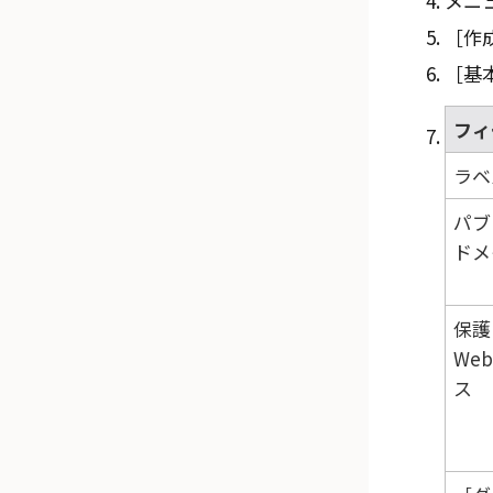
メニ
作成
基本
フィ
ラベ
パブ
ドメ
保護
We
ス