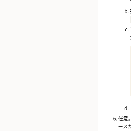
任意
ース