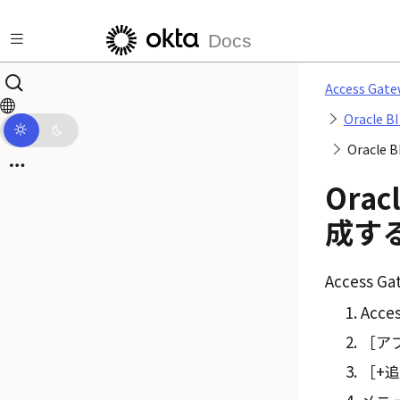
メインコンテンツにスキップ
Docs
Access G
Oracle 
Oracle 
Orac
成す
Access Ga
Acc
アプ
+追