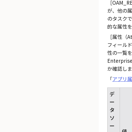
OAM_R
が、他の
のタスク
的な属性を
属性（Att
フィール
性の一覧を表
Enterpr
か確認しま
「
アプリ
デ
ー
タ
ソ
ー
値