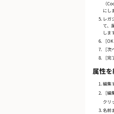
（Co
にし
レガ
て、
しま
OK
次へ
完
属性を
編集
編集
クリ
名前