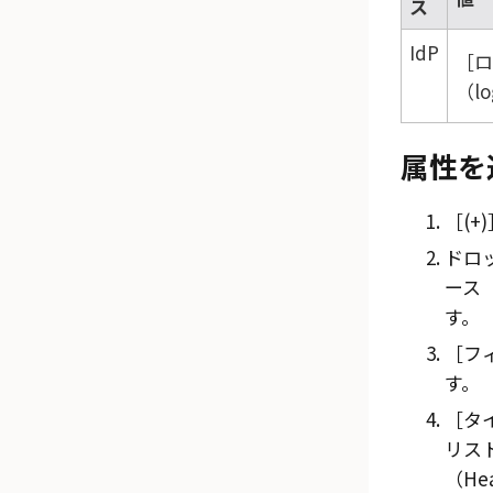
ス
IdP
ロ
（lo
属性を
(+)
ドロ
ース（D
す。
フィ
す。
タ
リス
（He