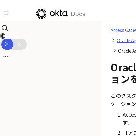
メインコンテンツにスキップ
Docs
Access G
Oracle
Oracl
Orac
ョン
このタス
ケーション
Acc
す。
アプ