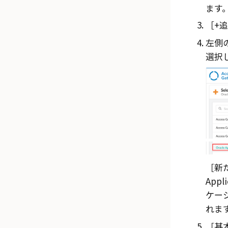
ます
+追
左側
選択
新
Appl
ケー
れま
基本