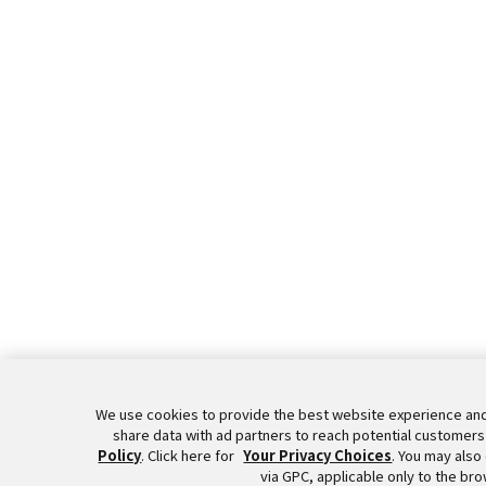
We use cookies to provide the best website experience and
share data with ad partners to reach potential customers 
Policy
. Click here for
Your Privacy Choices
. You may also
via GPC, applicable only to the bro