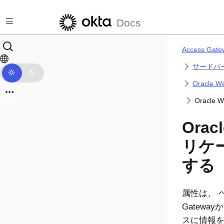
メインコンテンツにスキップ
Docs
Access G
サードパ
Oracle
Oracl
Orac
リケ
する
属性は、 
Gateway
か
スに情報を