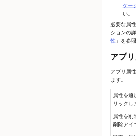
ケー
い。
必要な属
ションの
性
」を参
アプリ
アプリ属
ます。
属性を追
リックし
属性を削
削除アイ