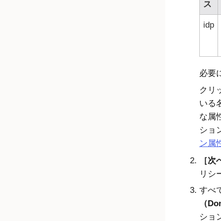
ス
idp
必要
クリ
いる
な属
ショ
ン属
次へ
リシ
すべ
（Do
ショ