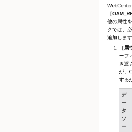
WebCen
OAM_R
他の属性
クでは、
追加しま
属性
ーフ
き渡
が、O
する
デ
ー
タ
ソ
ー