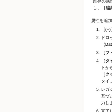
既存の属
し、
編集
属性を追
(+)
ドロ
（Dat
フィ
タイ
トか
クッ
タイ
レガ
基づ
力し
完了