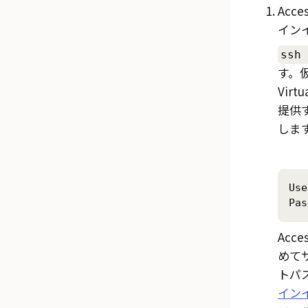
Acc
イン
ssh 
す。仮
Vir
提供
しま
Use
Pas
Acc
めて
トパ
インイ