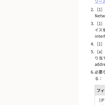
ソー
1
Netw
1
イスを
inte
1
a
り当てる
addr
必要
る：
フィ
I