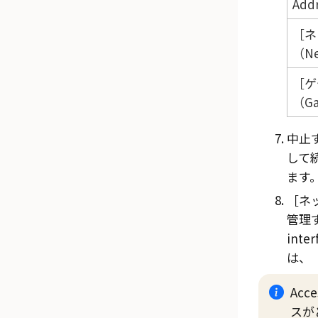
Add
ネ
（Ne
ゲ
（Ga
中止
して
ます
ネ
管理す
inte
は、
Acce
スが