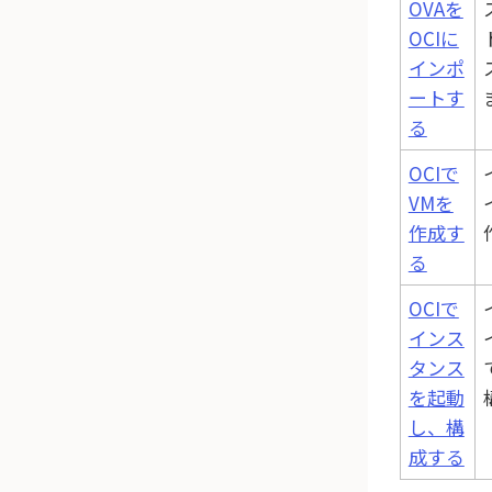
OVAを
OCIに
インポ
ートす
る
OCIで
VMを
作成す
る
OCIで
インス
タンス
を起動
し、構
成する