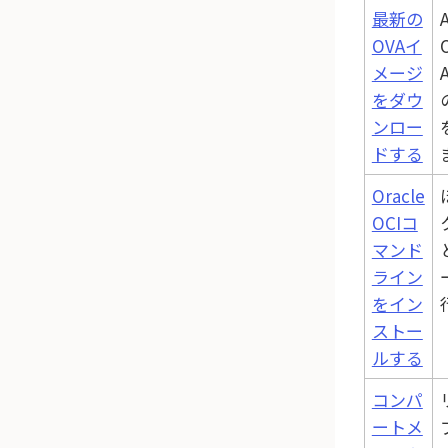
最新の
OVAイ
メージ
をダウ
ンロー
ドする
Oracle
OCIコ
マンド
ライン
をイン
ストー
ルする
コンパ
ートメ