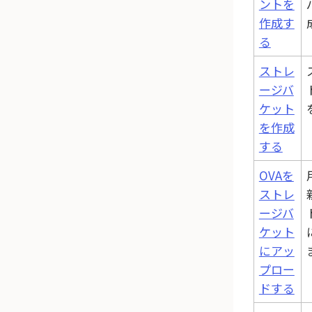
ントを
作成す
る
ストレ
ージバ
ケット
を作成
する
OVAを
ストレ
ージバ
ケット
にアッ
プロー
ドする