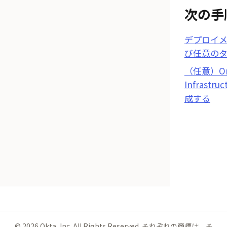
次の手
デプロイ
び任意の
（任意）Ora
Infrast
成する
©
2026
Okta, Inc. All Rights Reserved. それぞれの商標は、そ