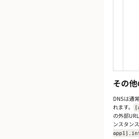
その他
DNSは通
れます。
[
の外部URL
ンスタン
app1].in