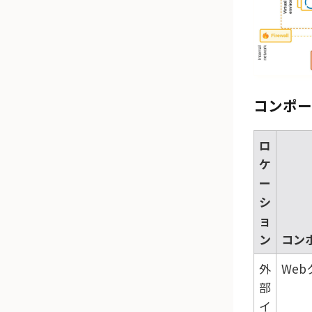
コンポー
ロ
ケ
ー
シ
ョ
ン
コン
外
We
部
イ