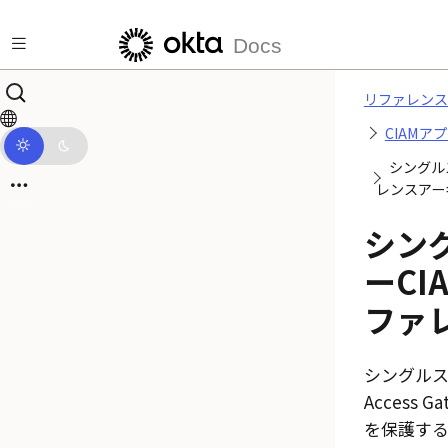
メインコンテンツにスキップ
Docs
リファレンス
CIAM
シングル
レンスアー
シン
ーC
ファ
シングル
Access Ga
を保護す