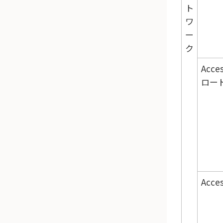
ト
ワ
ー
ク
Acce
ロー
Acce