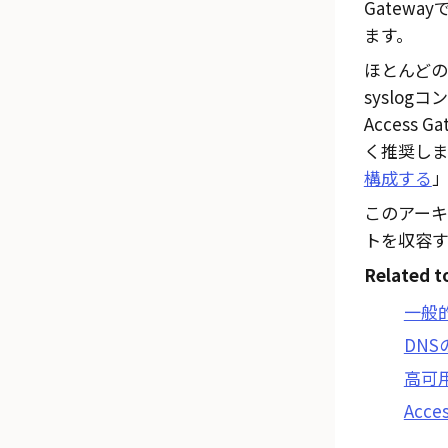
Gatew
ます。
ほとんど
syslo
Access Ga
く推奨しま
構成する
このアー
トを収容
Related t
一般的
DNS
高可
Acc