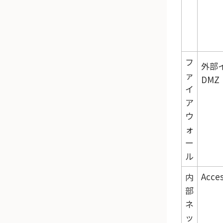
フ
外部
ァ
DMZ
イ
ア
ウ
ォ
ー
ル
Acce
内
部
ネ
ッ