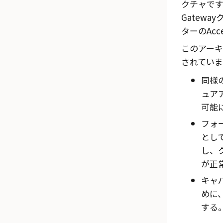
クチャで
Gateway
ターの
Acc
このアー
されていま
同様
ュア
可能
フォ
とし
し、
が正
キャ
めに
する