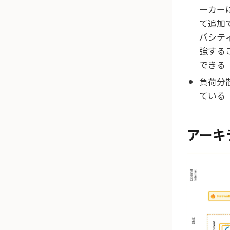
ーカー
て追加
パシテ
強する
できる
負荷分
ている
アーキ