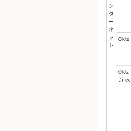
ン
タ
ー
ネ
ッ
Okta 
ト
Okta 
Direc