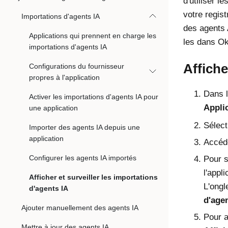
d'utiliser l
votre regist
Importations d'agents IA
des agents 
Applications qui prennent en charge les
les dans O
importations d'agents IA
Affiche
Configurations du fournisseur
propres à l'application
Dans 
Activer les importations d'agents IA pour
Appli
une application
Sélect
Importer des agents IA depuis une
application
Accéde
Configurer les agents IA importés
Pour s
l'appl
Afficher et surveiller les importations
L'ongl
d'agents IA
d'agen
Ajouter manuellement des agents IA
Pour a
Mettre à jour des agents IA