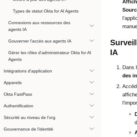
Affich
Sourc
Types de statut Okta for AI Agents
l'appli
Connexions aux ressources des
manue
agents IA
Surveil
Gouverner l'accès aux agents IA
IA
Gérer les rôles d'administrateur Okta for AI
Agents
Dans l
Intégrations d'application
des i
Appareils
Accéde
Okta FastPass
affich
l'impo
Authentification
Sécurité au niveau de l'org
d
Gouvernance de l'identité