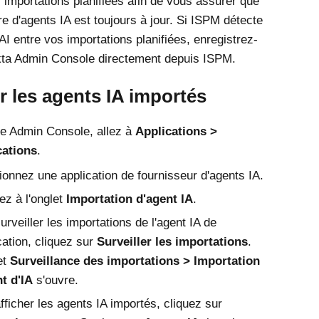
es importations planifiées afin de vous assurer que
re d'agents IA est toujours à jour. Si ISPM détecte
AI entre vos importations planifiées, enregistrez-
kta Admin Console directement depuis ISPM.
r les agents IA importés
le
Admin Console
, allez à
Applications
cations
.
ionnez une application de fournisseur d'agents IA.
z à l'onglet
Importation d'agent IA
.
urveiller les importations de l'agent IA de
ication, cliquez sur
Surveiller les importations
.
et
Surveillance des importations
Importation
t d'IA
s'ouvre.
fficher les agents IA importés, cliquez sur