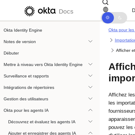
Passer au contenu principal
Passer à la navigation dans les d
D
Docs
Okta pour les
Okta Identity Engine
Importatio
Notes de version
Afficher e
Débuter
Affich
Mettre à niveau vers Okta Identity Engine
impor
Surveillance et rapports
Intégrations de répertoires
Affichez les
Gestion des utilisateurs
les importat
Okta pour les agents IA
fournisseurs
apparaissen
Découvrez et évaluez les agents IA
pouvez les 
Ajouter et enregistrer des agents IA