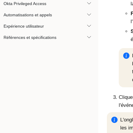
l
Okta Privileged Access
Automatisations et appels
l
Expérience utilisateur
S
Références et spécifications
é
Cliqu
l'évén
L'ong
les i