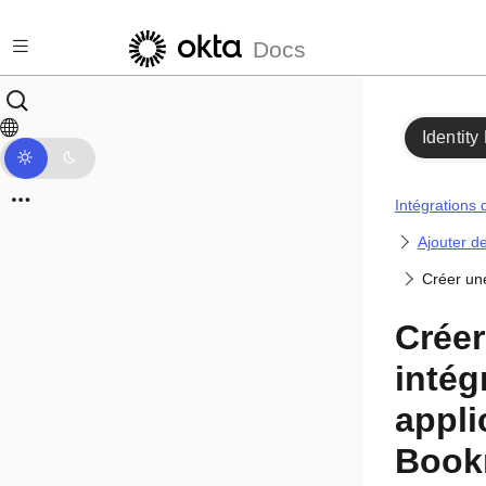
Passer au contenu principal
Docs
Identity
Intégrations 
Ajouter de
Créer une
Créer
intég
appli
Book