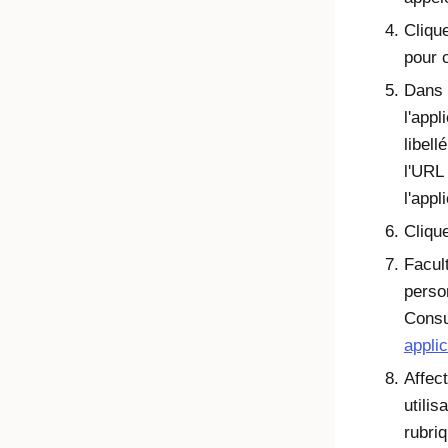
Cliqu
pour 
Dans
l'app
libell
l'URL
l'appl
Cliqu
Facult
person
Cons
applic
Affect
utili
rubri