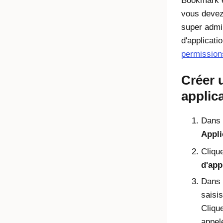
Bookmark et
vous devez
super admin
d'applicati
permissions
Créer 
applic
Dans 
Appli
Cliqu
d'app
Dans
saisi
Clique
appe