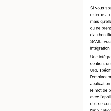
Si vous sou
externe au
mais qu'ell
ou ne pren
d'authentif
SAML, vous
intégration
Une intégra
contient un
URL spécif
l'emplacem
application
le mot de 
avec l'appli
doit se co
l'applicati