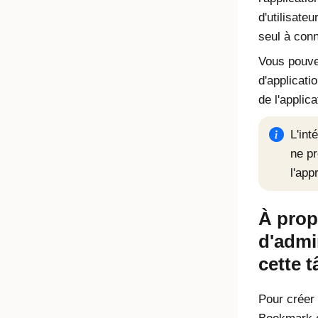
d'utilisateu
seul à conn
Vous pouvez
d'applicati
de l'applic
L'int
ne p
l'app
À prop
d'admi
cette 
Pour créer 