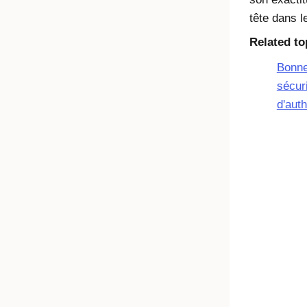
tête dans 
Related to
Bonne
sécur
d'auth