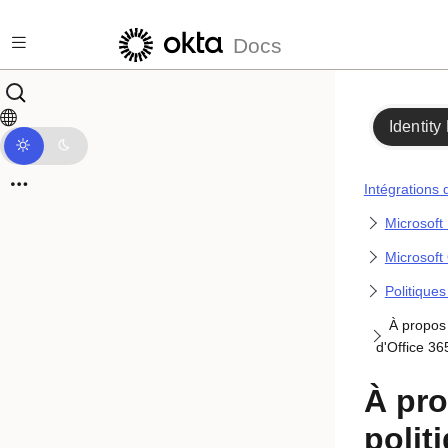
Passer au contenu principal
Docs
Identity
Intégrations 
Microsoft 
Microsoft
Politiques
À propos 
d'Office 36
À pr
polit