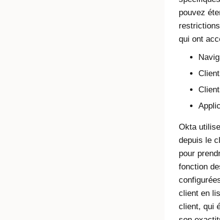
pouvez éte
restriction
qui ont acc
Navig
Clien
Clien
Appli
Okta utilis
depuis le c
pour prendr
fonction de
configurées
client en l
client, qui 
son exactit