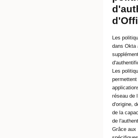
d'aut
d'Off
Les politiq
dans Okta 
supplémenta
d'authentif
Les politiq
permettent 
application
réseau de l'
d'origine, 
de la capaci
de l'authen
Grâce aux p
spécifiques