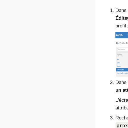
Dans l
Édite
profil
Dans
un at
L'écr
attri
Recher
prox