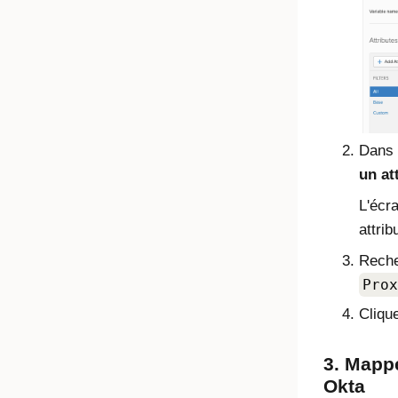
Dans
un at
L'écr
attri
Recher
Prox
Cliqu
3. Mappe
Okta