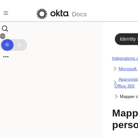
Passer au contenu principal
Docs
Identity
Intégrations 
Microsoft 
Approvisi
Office 365
Mapper de
Mappe
perso