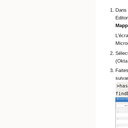
​Dans
Editor
Mapp
L'écr
Micro
Sélec
(Okta
Faites
suivan
>has
find