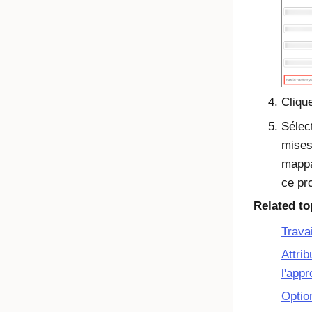
Cliqu
Sélec
mises
mappa
ce pro
Related to
Travai
Attrib
l'app
Optio