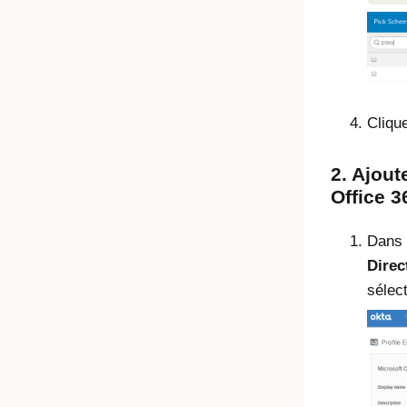
Cliqu
2. Ajoute
Office 3
Dans l
Direc
sélect