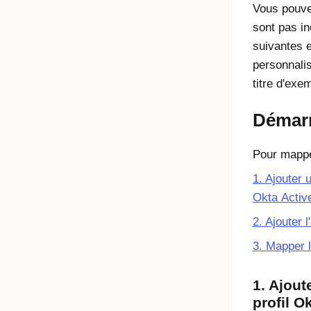
Vous pouve
sont pas in
suivantes 
personnalisé
titre d'exe
Démarr
Pour mappe
1. Ajouter u
Okta Activ
2. Ajouter l
3. Mapper l
1. Ajout
profil O