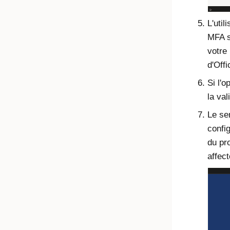
L'util
MFA s
votre 
d'Off
Si l'o
la val
Le se
config
du pro
affec