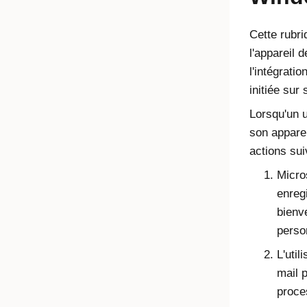
Cette rubri
l'appareil d
l'intégrati
initiée sur 
Lorsqu'un u
son apparei
actions sui
Micro
enregi
bienv
perso
L'util
mail p
proce