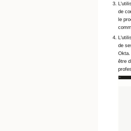
L'util
de co
le pr
comm
L'util
de ses
Okta.
être 
profe