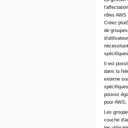
l'affectati
rôles AWS s
Créez plut
de groupes
d'utilisate
nécessitan
spécifiques
Il est poss
dans la hié
externe sou
spécifique
pouvez éga
pour AWS.
Les groupes
couche d'ad
les utilisa