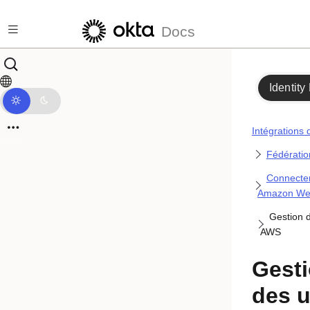
Passer au contenu principal
Docs
Identity
Intégrations 
Fédérati
Connecter
Amazon Web
Gestion d
AWS
Gesti
des u