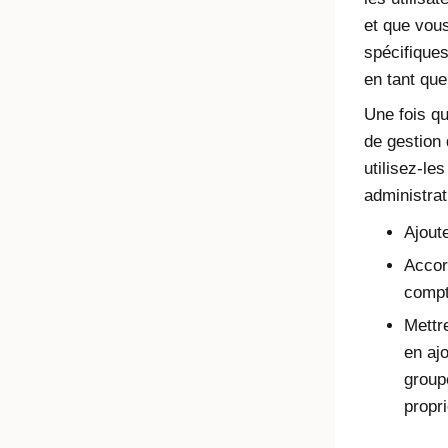
et que vou
spécifique
en tant qu
Une fois q
de gestion 
utilisez-le
administra
Ajoute
Accor
comp
Mettre
en aj
group
propr