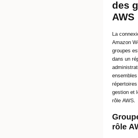
des 
AWS
La connexi
Amazon Web
groupes es
dans un rép
administrat
ensembles 
répertoires
gestion et 
rôle AWS.
Groupe
rôle 