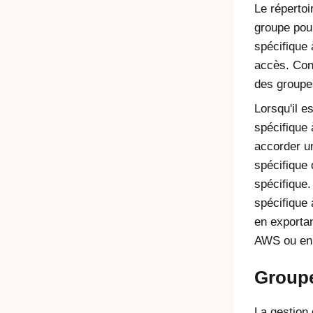
Le répertoi
groupe pou
spécifique 
accès. Co
des
groupe
Lorsqu'il 
spécifique à
accorder un
spécifique
spécifique
spécifique à
en exportan
AWS ou en 
Groupe
La gestion 