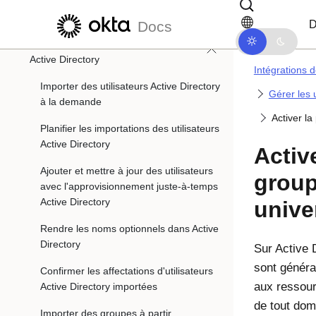
Passer au contenu principal
Passer à la navigation dans les d
Gérer votre intégration Active Directory
D
Docs
Gérer les utilisateurs et les groupes
Active Directory
Intégrations d
Importer des utilisateurs Active Directory
Gérer les u
à la demande
Activer l
Planifier les importations des utilisateurs
Active Directory
Activ
Ajouter et mettre à jour des utilisateurs
group
avec l'approvisionnement juste-à-temps
Active Directory
unive
Rendre les noms optionnels dans Active
Directory
Sur Active 
sont généra
Confirmer les affectations d'utilisateurs
aux ressou
Active Directory importées
de tout dom
Importer des groupes à partir