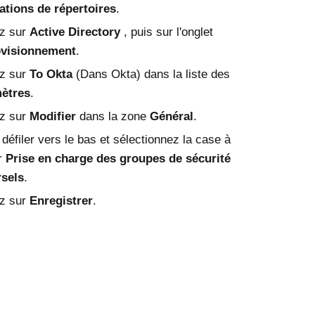
ations de répertoires
.
ez sur
Active Directory
, puis sur l'onglet
visionnement
.
ez sur
To Okta
(Dans Okta) dans la liste des
ètres
.
ez sur
Modifier
dans la zone
Général
.
 défiler vers le bas et sélectionnez la case à
r
Prise en charge des groupes de sécurité
rsels
.
ez sur
Enregistrer
.