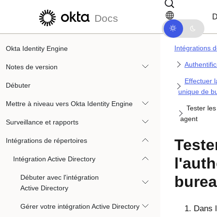
Passer au contenu principal
Passer à la navigation dans les d
D
Docs
Intégrations d
Okta Identity Engine
Authentifi
Notes de version
Effectuer l
Débuter
unique de b
Mettre à niveau vers Okta Identity Engine
Tester le
agent
Surveillance et rapports
Teste
Intégrations de répertoires
l'aut
Intégration Active Directory
burea
Débuter avec l'intégration
Active Directory
Gérer votre intégration Active Directory
Dans l