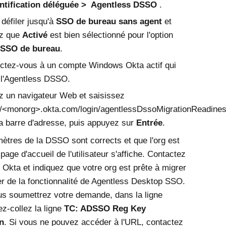
ntification déléguée
Agentless DSSO
.
 défiler jusqu'à
SSO de bureau sans agent
et
ez que
Activé
est bien sélectionné pour l'option
SSO de bureau
.
ctez-vous à un compte Windows
Okta
actif qui
l'
Agentless DSSO
.
 un navigateur Web et saisissez
//<monorg>.okta.com/login/agentlessDssoMigrationReadine
a barre d'adresse, puis appuyez sur
Entrée
.
mètres de la DSSO sont corrects et que l'org est
a page d'accueil de l'utilisateur s'affiche. Contactez
e
Okta
et indiquez que votre org est prête à migrer
er de la fonctionnalité de Agentless Desktop SSO.
s soumettrez votre demande, dans la ligne
ez-collez la ligne
TC: ADSSO Reg Key
n
. Si vous ne pouvez accéder à l'URL, contactez