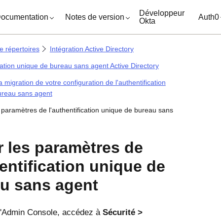
ocuments
Développeur
ocumentation
Notes de version
Auth0
Okta
e répertoires
Intégration Active Directory
cation unique de bureau sans agent Active Directory
a migration de votre configuration de l'authentification
ureau sans agent
s paramètres de l'authentification unique de bureau sans
r les paramètres de
hentification unique de
u sans agent
'
Admin Console
, accédez à
Sécurité