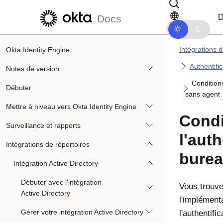
Passer au contenu principal
Passer à la navigation dans les d
D
Docs
Intégrations d
Okta Identity Engine
Authentifi
Notes de version
Condition
Débuter
sans agent
Mettre à niveau vers Okta Identity Engine
Condi
Surveillance et rapports
l'aut
Intégrations de répertoires
burea
Intégration Active Directory
Débuter avec l'intégration
Vous trouve
Active Directory
l'implément
Gérer votre intégration Active Directory
l'authentif