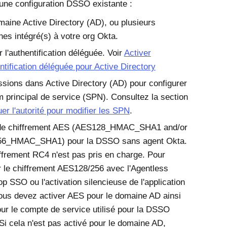
'une configuration DSSO existante :
aine Active Directory (AD), ou plusieurs
es intégré(s) à votre org
Okta
.
r l'authentification déléguée. Voir
Activer
entification déléguée pour Active Directory
sions dans Active Directory (AD) pour configurer
 principal de service (SPN). Consultez la section
er l'autorité pour modifier les SPN
.
de chiffrement AES (AES128_HMAC_SHA1 and/or
6_HMAC_SHA1) pour la DSSO sans agent Okta.
ffrement RC4 n'est pas pris en charge. Pour
er le chiffrement AES128/256 avec l'Agentless
p SSO ou l'activation silencieuse de l'application
us devez activer AES pour le domaine AD ainsi
ur le compte de service utilisé pour la DSSO
 Si cela n'est pas activé pour le domaine AD,