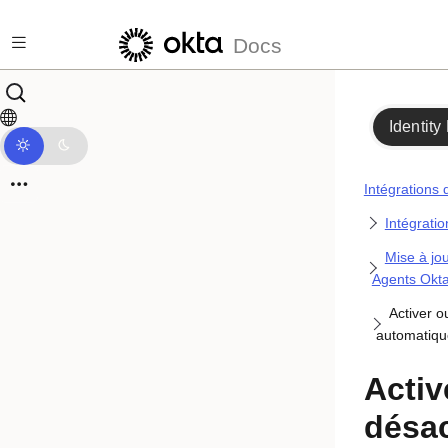
Passer au contenu principal
Docs
Identity
Intégrations 
Intégratio
Mise à jo
Agents Okt
Activer o
automatiqu
Activ
désac