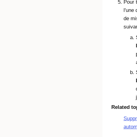
Pour 
l'une
de mi
suiva
Related to
Suppr
autom