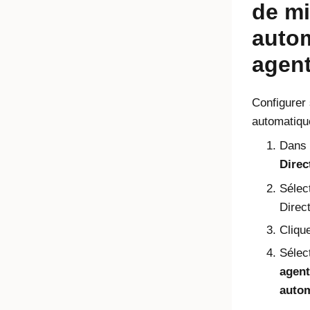
de mi
auto
agen
Configurer 
automatique
Dans 
Direc
Sélec
Direc
Clique
Sélec
agent
auto