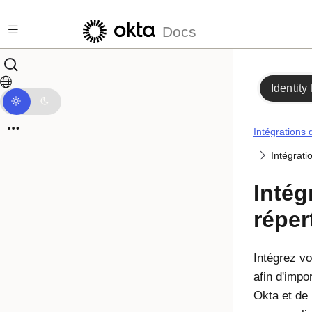
Passer au contenu principal
Docs
Identity
Intégrations 
Intégrati
Intég
réper
Intégrez v
afin d'impor
Okta
et de 