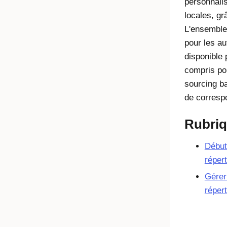
personnalis
locales, grâ
L'ensemble 
pour les au
disponible 
compris pou
sourcing ba
de corresp
Rubri
Débute
réper
Gérer
réper