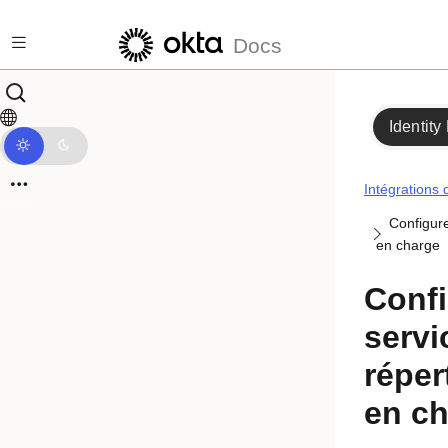
Passer au contenu principal
Docs
Identity
Intégrations 
Configure
en charge
Confi
servi
réper
en c