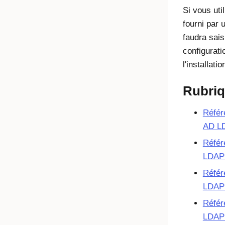
Si vous uti
fourni par 
faudra sais
configurati
l'installatio
Rubri
Référe
AD L
Référe
LDAP 
Référe
LDAP
Référe
LDAP