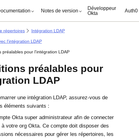
ocuments
Développeur
ocumentation
Notes de version
Auth0
Okta
e répertoires
Intégration LDAP
ec l'intégration LDAP
s préalables pour l'intégration LDAP
tions préalables pour
égration LDAP
marrer une intégration LDAP, assurez-vous de
s éléments suivants :
mpte
Okta
super administrateur afin de connecter
t à votre org
Okta
. Ce compte doit disposer des
sions nécessaires pour gérer les répertoires, les