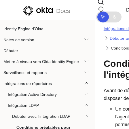
Passer au contenu principal
Passer à la navigation dans les d
D
Docs
Intégrations d
Identity Engine d'Okta
Débuter av
Notes de version
Condition
Débuter
Condi
Mettre à niveau vers Okta Identity Engine
l'int
Surveillance et rapports
Intégrations de répertoires
Avant de dé
Intégration Active Directory
disposer de
Intégration LDAP
Un co
Débuter avec l'intégration LDAP
l'agen
permis
Conditions préalables pour