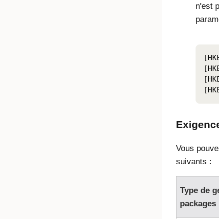
n'est 
paramè
[HK
[HK
[HK
[HK
Exigence
Vous pouvez
suivants :
Type de g
packages