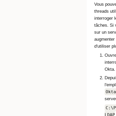
Vous pouve
threads util
interroger 
tâches. Si 
sur un ser
augmenter 
d'utiliser p
Ouvre
interr
Okta
.
Depui
l'emp
Okta
serveu
C:\P
LDAP