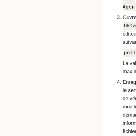
Agen
Ouvrez
Okta
éditeu
suivan
poll
La val
maxim
Enregi
le ser
de vér
modifi
démar
infor
fichier