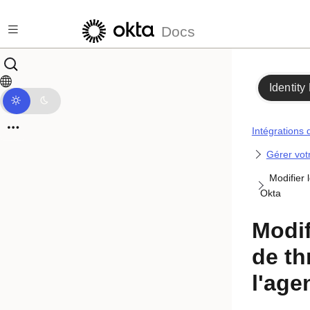
Passer au contenu principal
Docs
Identity
Intégrations 
Gérer vot
Modifier
Okta
Modif
de th
l'age