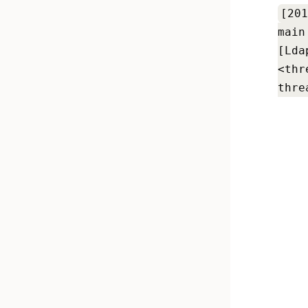
[201
main
[Lda
<thr
thre