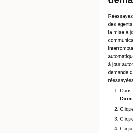
Réessayez 
des agents 
la mise à j
communica
interrompu
automatiqu
à jour auto
demande qu
réessayées
Dans 
Direc
Cliqu
Clique
Cliqu