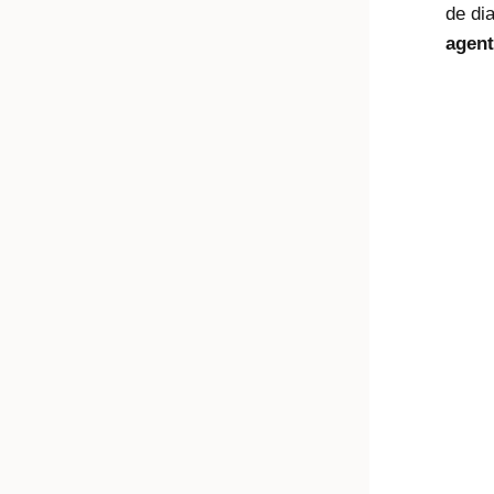
de di
agent