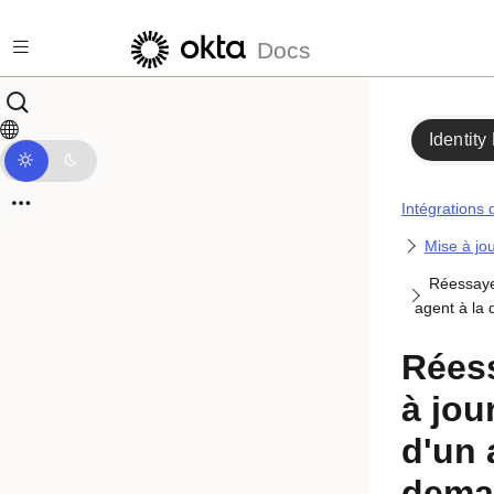
Passer au contenu principal
Docs
Identity
Intégrations 
Mise à jo
Réessaye
agent à la
Rées
à jou
d'un 
dema