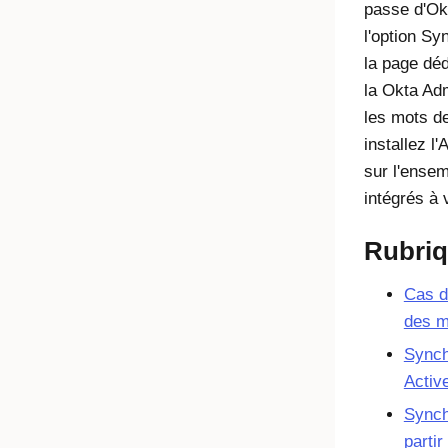
passe d'
Ok
l'option S
la page dé
la
Okta
Adm
les mots d
installez l'
A
sur l'ense
intégrés à 
Rubri
Cas d'
des m
Synch
Active
Synch
partir