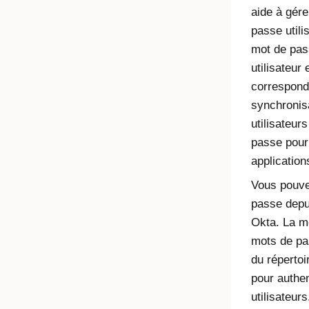
aide à gére
passe utili
mot de pas
utilisateur
corresponde
synchronis
utilisateur
passe pour
application
Vous pouve
passe dep
Okta
. La m
mots de pa
du répertoi
pour authen
utilisateur