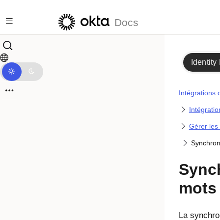
Passer au contenu principal
Docs
Identity
Intégrations 
Intégratio
Gérer les
Synchron
Synch
mots
La synchro