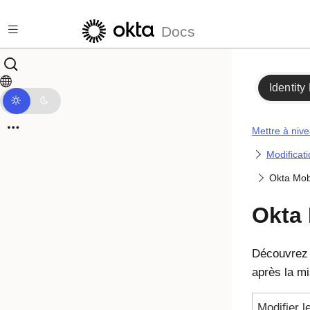
Passer au contenu principal
Docs
Identity
Mettre à nive
Modificati
Okta Mob
Okta 
Découvre
après la mi
Modifier l