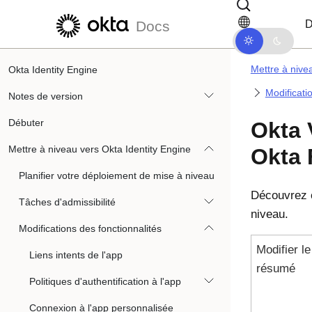
Passer au contenu principal
Passer à la navigation dans les d
D
Docs
Mettre à nive
Okta Identity Engine
Modificati
Notes de version
Débuter
Okta 
Mettre à niveau vers Okta Identity Engine
Okta 
Planifier votre déploiement de mise à niveau
Découvrez
Tâches d'admissibilité
niveau.
Modifications des fonctionnalités
Modifier le
Liens intents de l'app
résumé
Politiques d'authentification à l'app
Connexion à l'app personnalisée