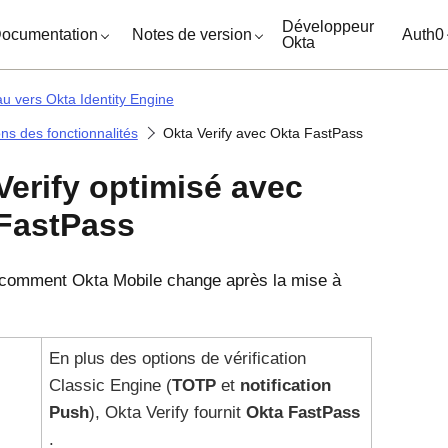
ocuments
Développeur
ocumentation
Notes de version
Auth0
Okta
au vers Okta Identity Engine
ons des fonctionnalités
Okta Verify avec Okta FastPass
Verify
optimisé avec
FastPass
 comment
Okta Mobile
change après la mise à
En plus des options de vérification
Classic Engine
(
TOTP
et
notification
Push
),
Okta Verify
fournit
Okta FastPass
.