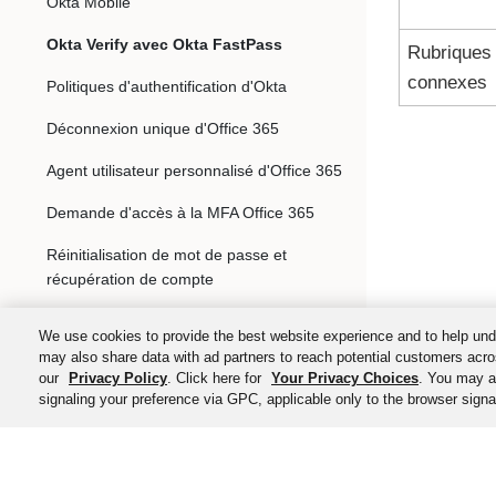
Okta Mobile
Okta Verify avec Okta FastPass
Rubriques
connexes
Politiques d'authentification d'Okta
Déconnexion unique d'Office 365
Agent utilisateur personnalisé d'Office 365
Demande d'accès à la MFA Office 365
Réinitialisation de mot de passe et
récupération de compte
Authentificateur par téléphone
We use cookies to provide the best website experience and to help und
may also share data with ad partners to reach potential customers acro
Appels d'inscription
our
Privacy Policy
. Click here for
Your Privacy Choices
. You may al
signaling your preference via GPC, applicable only to the browser signal
Adresse e-mail secondaire pour
l'authentification et la récupération
Adresse e-mail secondaire comme champ
©
2026
Okta, Inc. To