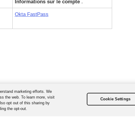
Informations sur le compte
.
Okta FastPass
erstand marketing efforts. We
ss the web. To learn more, visit
Cookie Settings
so opt out of this sharing by
ing the opt-out.
us droits réservés. Les différentes marques sont la propriété de leurs d