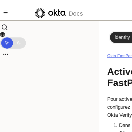
Passer au contenu principal
Docs
Identity
Okta FastPa
Activ
Fast
Pour activ
configurez 
Okta Verify
Dans l