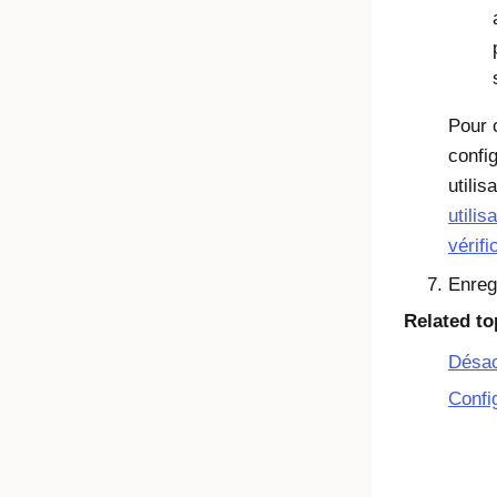
Pour 
config
utilis
utili
vérifi
Enreg
Related to
Désac
Confi