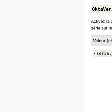
OktaVer
Activez la 
série sur l
Valeur [c
<serial