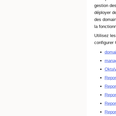
gestion des
déployer d
des domain
la fonction
Utilisez le
configurer
doma
mana
OktaV
Repor
Repor
Repor
Repor
Repor