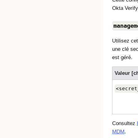
Okta Verify
managem
Utilisez ce
une clé sec
est géré.
Valeur [c
<secret
Consultez
MDM
.