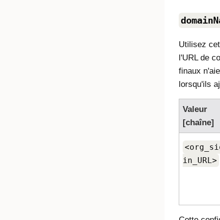
domainN
Utilisez ce
l'URL de co
finaux n'ai
lorsqu'ils 
Valeur
[chaîne]
<org_si
in_URL>
Cette confi