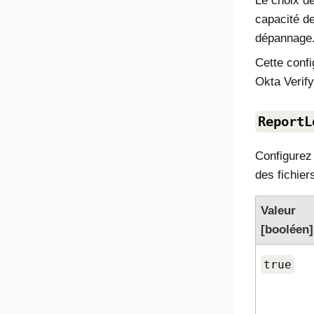
Le choix de
capacité de
dépannage
Cette confi
Okta Verify
ReportL
Configurez 
des fichier
Valeur
[booléen]
true