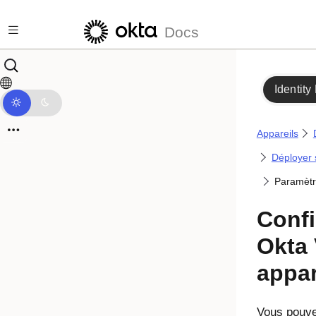
Passer au contenu principal
Docs
Identity
Appareils
Déployer 
Paramètr
Confi
Okta 
appar
Vous pouvez